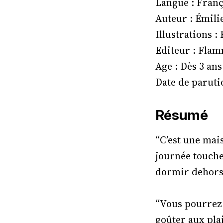
Langue : Franç
Auteur : Émili
Illustrations 
Editeur : Flam
Age : Dès 3 ans
Date de parutio
Résumé
“C’est une mais
journée touche 
dormir dehors s
“Vous pourrez 
goûter aux plai