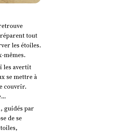
 retrouve
préparent tout
ver les étoiles.
eux-mêmes.
 les avertit
ux se mettre à
e couvrir.
re…
, guidés par
se de se
toiles,