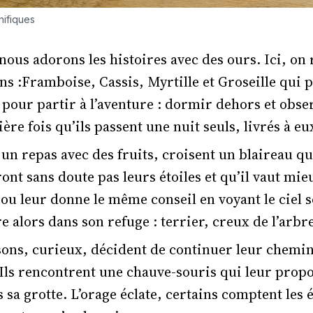
nifiques
nous adorons les histoires avec des ours. Ici, on
s :Framboise, Cassis, Myrtille et Groseille qui 
 pour partir à l’aventure : dormir dehors et obser
ière fois qu’ils passent une nuit seuls, livrés à 
 un repas avec des fruits, croisent un blaireau qui
ront sans doute pas leurs étoiles et qu’il vaut mie
bou leur donne le même conseil en voyant le ciel s
 alors dans son refuge : terrier, creux de l’arb
sons, curieux, décident de continuer leur chemin
 Ils rencontrent une chauve-souris qui leur propo
 sa grotte. L’orage éclate, certains comptent les é