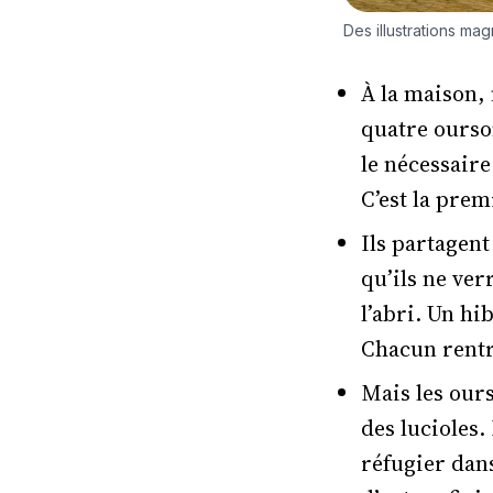
Des illustrations mag
À la maison, 
quatre ourson
le nécessaire
C’est la prem
Ils partagent
qu’ils ne ver
l’abri. Un hi
Chacun rentre
Mais les our
des lucioles.
réfugier dans