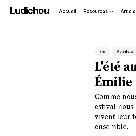
Ludichou
Accueil
Resources
Article
Rec
sur
le
Eté
Aventure
L'été a
blog
Émilie
Comme nous a
estival nous
vivent leur 
ensemble.