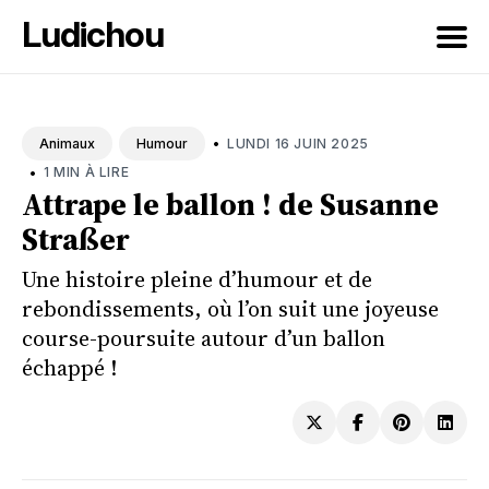
Ludichou
Rechercher
sur
•
LUNDI 16 JUIN 2025
Animaux
Humour
le
•
1 MIN À LIRE
blog
Attrape le ballon ! de Susanne
Straßer
Une histoire pleine d’humour et de
rebondissements, où l’on suit une joyeuse
course-poursuite autour d’un ballon
échappé !