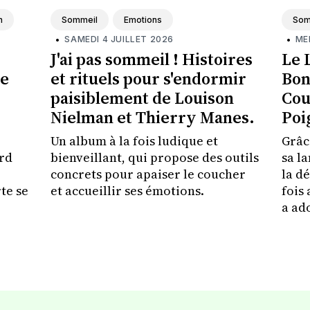
n
Sommeil
Emotions
Som
•
SAMEDI 4 JUILLET 2026
•
ME
J'ai pas sommeil ! Histoires
Le 
de
et rituels pour s'endormir
Bon
paisiblement de Louison
Cou
Nielman et Thierry Manes.
Poi
Un album à la fois ludique et
Grâc
ard
bienveillant, qui propose des outils
sa l
concrets pour apaiser le coucher
la d
te se
et accueillir ses émotions.
fois
a ad
nent
et p
émot
 un