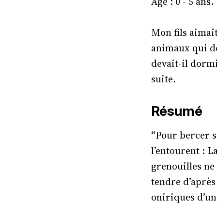
Age : 0 - 5 ans.
Mon fils aimait
animaux qui do
devait-il dormi
suite.
Résumé
“Pour bercer 
l’entourent : L
grenouilles ne
tendre d’après
oniriques d’un