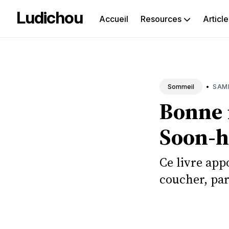
Ludichou
Accueil
Resources
Article
Rec
sur
le
•
SAME
Sommeil
Bonne 
blog
Soon-h
Ce livre app
coucher, par