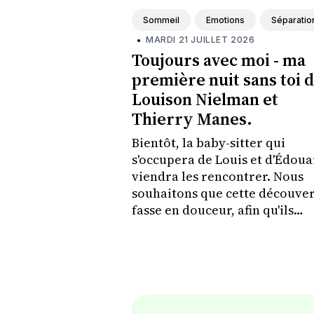
Sommeil
Emotions
Séparatio
•
MARDI 21 JUILLET 2026
Toujours avec moi - ma
première nuit sans toi 
Louison Nielman et
Thierry Manes.
Bientôt, la baby-sitter qui
s'occupera de Louis et d'Édou
viendra les rencontrer. Nous
souhaitons que cette découver
fasse en douceur, afin qu'ils
prennent confiance et appren
à la connaître avant qu'elle les
couche le soir où nous irons à
concert.