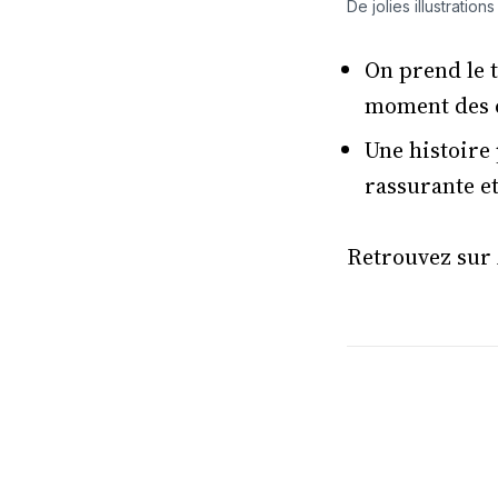
De jolies illustrations
On prend le t
moment des c
Une histoire
rassurante e
Retrouvez su