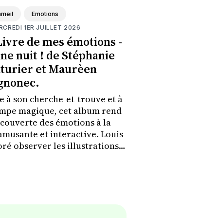
meil
Emotions
RCREDI 1ER JUILLET 2026
Livre de mes émotions -
ne nuit ! de Stéphanie
turier et Maurèen
gnonec.
e à son cherche-et-trouve et à
ampe magique, cet album rend
écouverte des émotions à la
 amusante et interactive. Louis
oré observer les illustrations
artir à la recherche des
ions cachées.