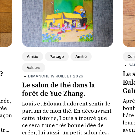
Amitié
Partage
Amitié
Conf
•
SA
Valeurs
?
Le 
•
DIMANCHE 19 JUILLET 2026
Eula
Le salon de thé dans la
Gal
forêt de Yue Zhang.
trée,
Aprè
Louis et Édouard adorent sentir le
rée
bonhe
parfum de mon thé. En découvrant
façon
hâte
cette histoire, Louis a trouvé que
leur
ce serait une très bonne idée de
être
aven
créer, lui aussi, un petit salon de