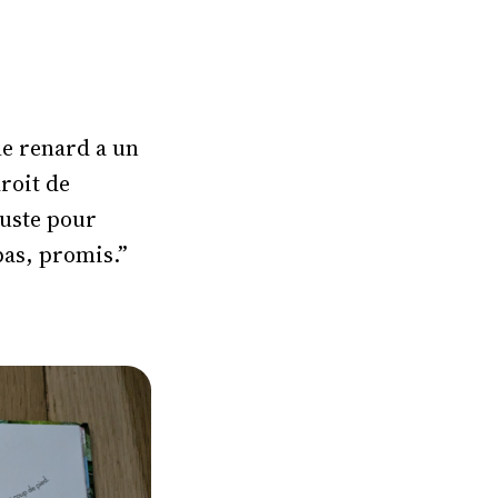
le renard a un
roit de
Juste pour
pas, promis.”