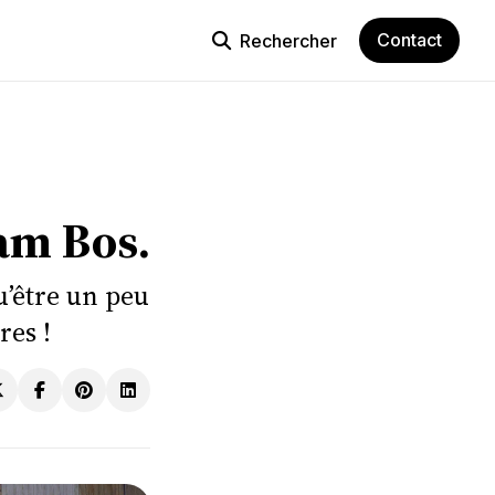
Contact
Rechercher
iam Bos.
u’être un peu
res !