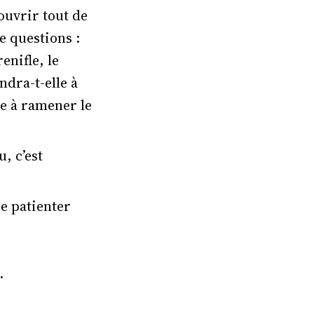
’ouvrir tout de
e questions :
enifle, le
dra-t-elle à
lle à ramener le
, c’est
re patienter
.