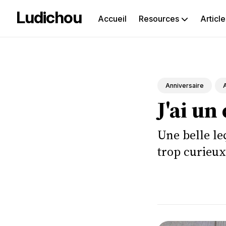
Ludichou
Accueil
Resources
Article
Rec
sur
le
Anniversaire
J'ai un
blog
Une belle le
trop curieux