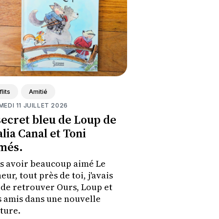
lits
Amitié
MEDI 11 JUILLET 2026
secret bleu de Loup de
lia Canal et Toni
més.
s avoir beaucoup aimé Le
ur, tout près de toi, j'avais
 de retrouver Ours, Loup et
s amis dans une nouvelle
ture.