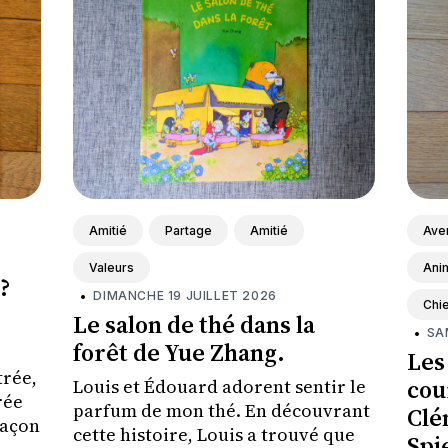
Amitié
Partage
Amitié
Ave
Valeurs
Ani
?
•
DIMANCHE 19 JUILLET 2026
Chie
Le salon de thé dans la
•
SA
forêt de Yue Zhang.
Les 
trée,
cou
Louis et Édouard adorent sentir le
rée
parfum de mon thé. En découvrant
Clé
façon
cette histoire, Louis a trouvé que
Spi