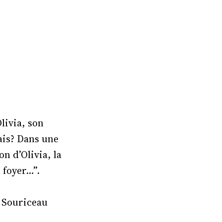
livia, son
ais? Dans une
n d’Olivia, la
 foyer…”.
t Souriceau