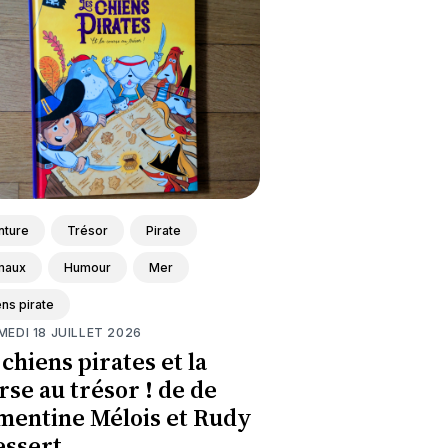
nture
Trésor
Pirate
maux
Humour
Mer
ns pirate
MEDI 18 JUILLET 2026
chiens pirates et la
rse au trésor ! de de
mentine Mélois et Rudy
essert.