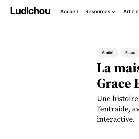
Ludichou
Accueil
Resources
Article
Rec
sur
le
Amitié
Flaps
La mais
blog
Grace 
Une histoire
l’entraide, a
interactive.