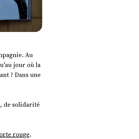
ompagnie. Au
u’au jour où la
nant ? Dans une
, de solidarité
porte rouge
.