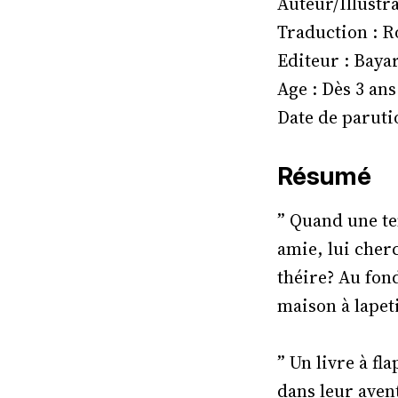
Auteur/Illustra
Traduction : R
Editeur : Baya
Age : Dès 3 ans
Date de paruti
Résumé
” Quand une te
amie, lui cher
théire? Au fon
maison à lapet
” Un livre à f
dans leur aven