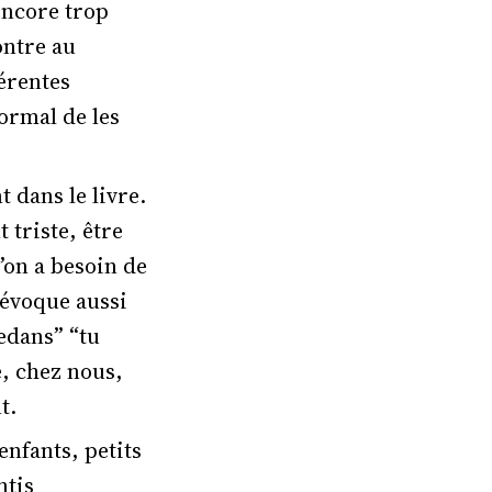
encore trop
ontre au
érentes
normal de les
 dans le livre.
 triste, être
on a besoin de
i évoque aussi
edans” “tu
e, chez nous,
t.
enfants, petits
ntis