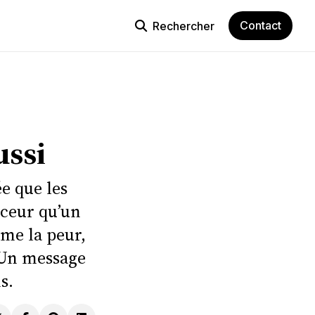
Contact
Rechercher
ussi
ée que les
uceur qu’un
me la peur,
r. Un message
s.