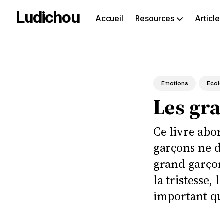
Ludichou
Accueil
Resources
Article
Rec
sur
le
Emotions
Ecol
Les gr
blog
Ce livre abo
garçons ne d
grand garçon
la tristesse,
important qu