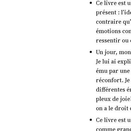
Ce livre est
présent : l’i
contraire qu
émotions comm
ressentir ou 
Un jour, mon 
Je lui ai exp
ému par une 
réconfort. Je
différentes 
pleux de joie
on a le droit
Ce livre est 
comme grands