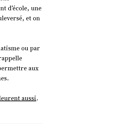
nt d’école, une
leversé, et on
matisme ou par
rappelle
 permettre aux
mes.
leurent aussi
.