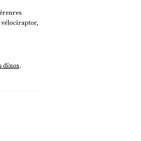
férenres
 vélociraptor,
ts dinos
.