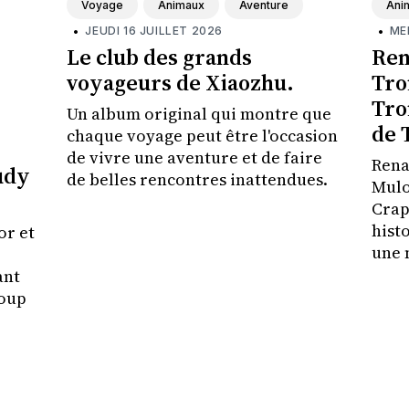
Voyage
Animaux
Aventure
Ani
•
JEUDI 16 JUILLET 2026
•
ME
Le club des grands
Ren
voyageurs de Xiaozhu.
Tro
Tro
Un album original qui montre que
de 
chaque voyage peut être l'occasion
de vivre une aventure et de faire
Rena
udy
de belles rencontres inattendues.
Mulo
Crap
histo
or et
une 
plei
ant
coup