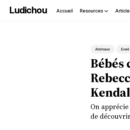
Ludichou
Accueil
Resources
Article
Rec
sur
le
Animaux
Eveil
Bébés c
blog
Rebecc
Kendal
On apprécie 
de découvrir