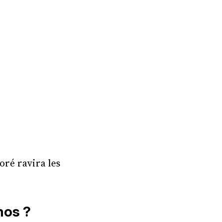
loré ravira les
nos ?