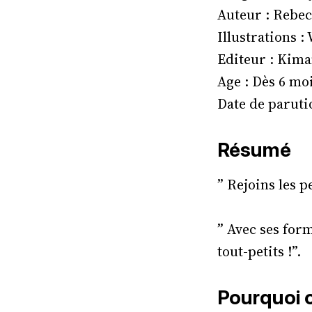
Auteur : Rebe
Illustrations :
Editeur : Kima
Age : Dès 6 moi
Date de parutio
Résumé
” Rejoins les p
” Avec ses form
tout-petits !”.
Pourquoi o