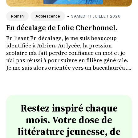
•
SAMEDI 11 JUILLET 2026
Roman
Adolescence
En décalage de Lolie Cherbonnel.
En lisant En décalage, je me suis beaucoup
identifiée à Adrien. Au lycée, la pression
scolaire m'a fait perdre confiance en moi et je
n'ai pas réussi à poursuivre en filière générale.
Je me suis alors orientée vers un baccalauréat
professionnel. Retrouver une partie de mon
histoire à travers son parcours m'a
profondément touchée et rappelle avec
justesse qu'il existe plusieurs chemins pour
réussir.
Restez inspiré chaque
mois. Votre dose de
littérature jeunesse, de