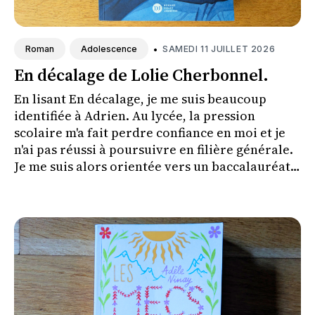
•
SAMEDI 11 JUILLET 2026
Roman
Adolescence
En décalage de Lolie Cherbonnel.
En lisant En décalage, je me suis beaucoup
identifiée à Adrien. Au lycée, la pression
scolaire m'a fait perdre confiance en moi et je
n'ai pas réussi à poursuivre en filière générale.
Je me suis alors orientée vers un baccalauréat
professionnel. Retrouver une partie de mon
histoire à travers son parcours m'a
profondément touchée et rappelle avec
justesse qu'il existe plusieurs chemins pour
réussir.