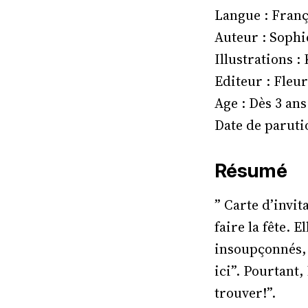
Langue : Franç
Auteur : Soph
Illustrations 
Editeur : Fleur
Age : Dès 3 ans
Date de paruti
Résumé
” Carte d’invi
faire la fête. 
insoupçonnés, m
ici”. Pourtant,
trouver!”.