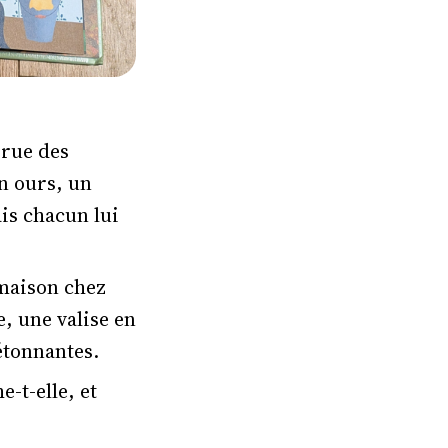
 rue des
n ours, un
is chacun lui
 maison chez
e, une valise en
 étonnantes.
e-t-elle, et