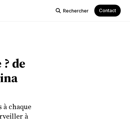
Contact
Rechercher
e ? de
tina
s à chaque
rveiller à