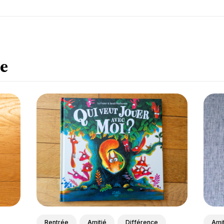
e
Rentrée
Amitié
Différence
Amit