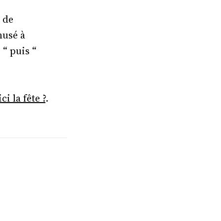
 de
musé à
 “ puis “
ci la fête ?
.