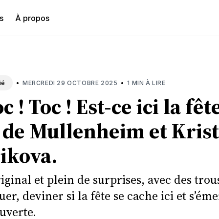
s
À propos
hercher
•
•
MERCREDI 29 OCTOBRE 2025
1 MIN À LIRE
ié
c ! Toc ! Est-ce ici la fêt
 de Mullenheim et Kris
ikova.
ginal et plein de surprises, avec des trou
er, deviner si la fête se cache ici et s’éme
uverte.