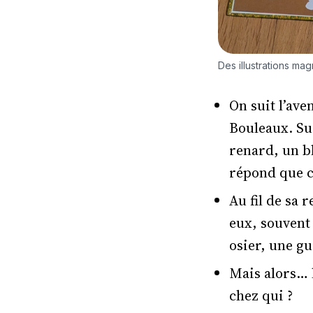
Des illustrations mag
On suit l’ave
Bouleaux. Su
renard, un b
répond que ce 
Au fil de sa
eux, souvent 
osier, une gu
Mais alors… la
chez qui ?