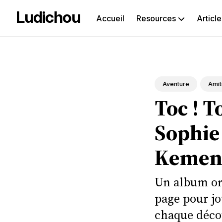
Ludichou
Accueil
Resources
Article
Rec
sur
le
Aventure
Amit
Toc ! To
blog
Sophie
Kemen
Un album ori
page pour jou
chaque déco