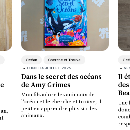
Océan
Cherche et Trouve
Océ
•
LUNDI 14 JUILLET 2025
•
VE
Dans le secret des océans
Il é
le
de Amy Grimes
des
Bea
Mon fils adore les animaux de
l'océan et le cherche et trouve, il
Une 
peut en apprendre plus sur les
douc
éan,
animaux.
comb
nt
resp