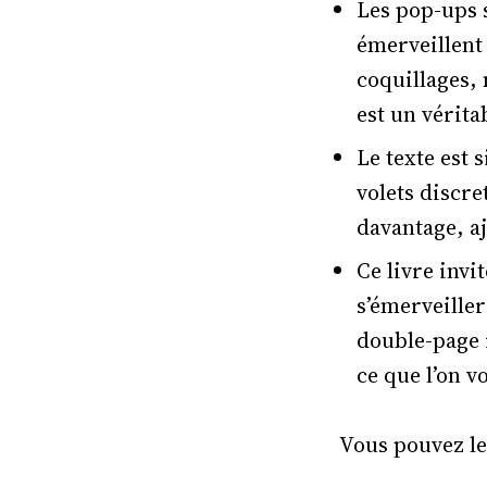
Les pop-ups 
émerveillent
coquillages,
est un vérita
Le texte est 
volets discre
davantage, aj
Ce livre invi
s’émerveiller
double-page r
ce que l’on v
Vous pouvez le