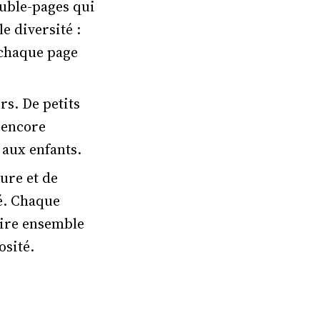
ouble-pages qui
e diversité :
 chaque page
rs. De petits
 encore
 aux enfants.
ture et de
té. Chaque
crire ensemble
osité.