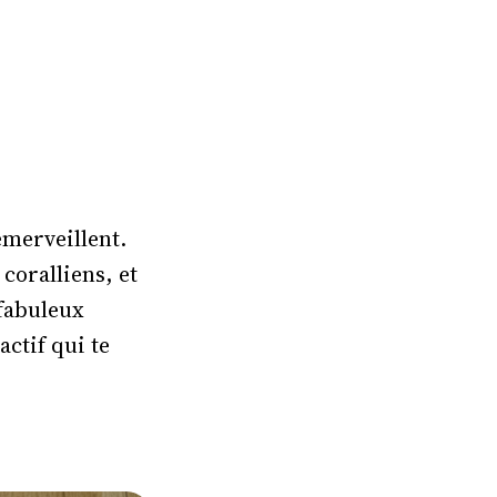
 émerveillent.
coralliens, et
fabuleux
ctif qui te