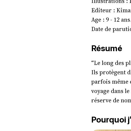
Illustrations :
Editeur : Kima
Age : 9 - 12 ans
Date de parutio
Résumé
“Le long des pl
Ils protègent 
parfois même 
voyage dans le
réserve de nom
Pourquoi j