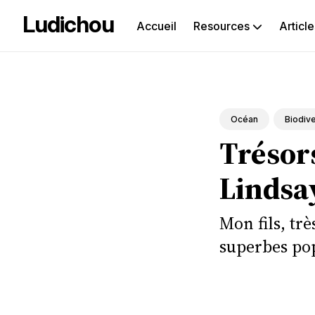
Ludichou
Accueil
Resources
Article
Rec
sur
le
Océan
Biodive
Trésors
blog
Lindsay
Mon fils, trè
superbes po