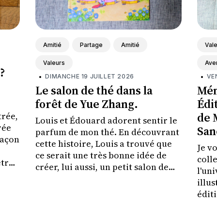
Amitié
Partage
Amitié
Val
Valeurs
Ave
?
•
DIMANCHE 19 JUILLET 2026
•
VE
Le salon de thé dans la
Mém
forêt de Yue Zhang.
Édi
de 
trée,
Louis et Édouard adorent sentir le
rée
San
parfum de mon thé. En découvrant
façon
cette histoire, Louis a trouvé que
Je v
ce serait une très bonne idée de
coll
être
créer, lui aussi, un petit salon de
l'uni
e de
thé pour partager de bons
illu
moments avec sa famille et ses
édit
amis.
redé