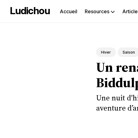
Ludichou
Accueil
Resources
Article
Rec
sur
le
Hiver
Saison
Un rena
blog
Biddul
Une nuit d'h
aventure d’a