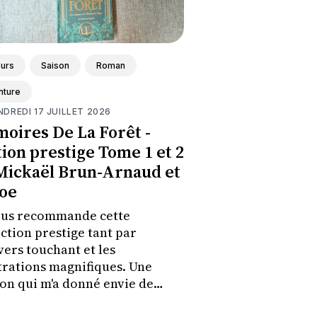
eurs
Saison
Roman
nture
NDREDI 17 JUILLET 2026
oires De La Forêt -
tion prestige Tome 1 et 2
Mickaël Brun-Arnaud et
oe
ous recommande cette
ection prestige tant par
vers touchant et les
strations magnifiques. Une
ion qui m'a donné envie de
couvrir ces deux premiers