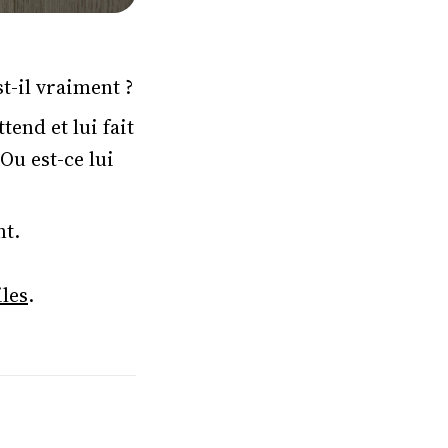
t-il vraiment ?
tend et lui fait
 Ou est-ce lui
nt.
iles
.