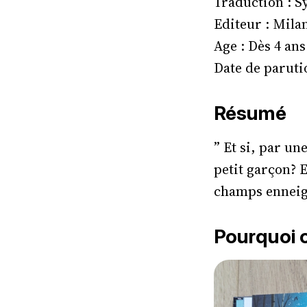
Traduction : S
Editeur : Mila
Age : Dès 4 ans
Date de parutio
Résumé
” Et si, par un
petit garçon? Et
champs enneigé
Pourquoi o