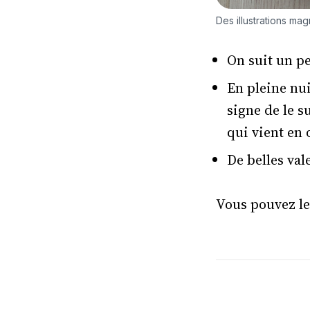
Des illustrations mag
On suit un pe
En pleine nui
signe de le s
qui vient en o
De belles val
Vous pouvez le