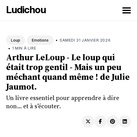
Ludichou
Rechercher
sur
•
SAMEDI 31 JANVIER 2026
Loup
Emotions
le
•
1 MIN À LIRE
blog
Arthur LeLoup - Le loup qui
était trop gentil - Mais un peu
méchant quand même ! de Julie
Jaumot.
Un livre essentiel pour apprendre à dire
non... et à s’écouter.