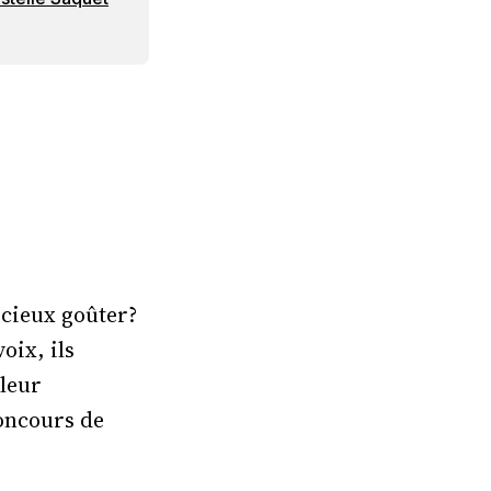
icieux goûter?
oix, ils
 leur
concours de