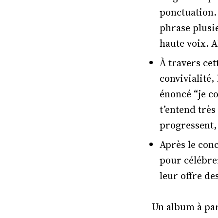
ponctuation.
phrase plusieu
haute voix. Al
À travers cett
convivialité,
énoncé “je c
t’entend très
progressent, 
Après le conc
pour célébre
leur offre de
Un album à par