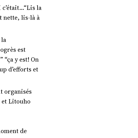
c’était…“Lis la
 nette, lis-là à
 la
rogrès est
 “ça y est! On
up d’efforts et
nt organisés
 et Litouho
 moment de