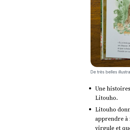
De très belles illustr
Une histoire
Litouho.
Litouho donn
apprendre à m
virgule et qu