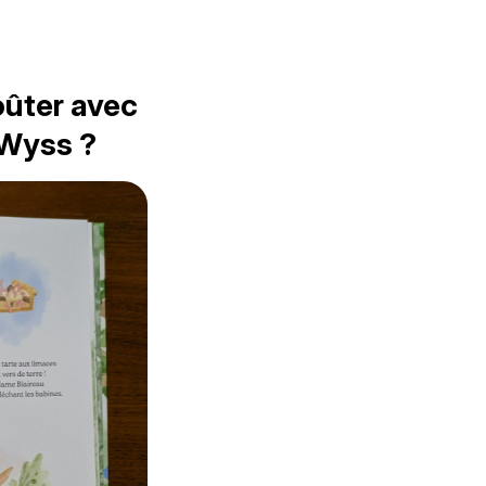
oûter avec
-Wyss ?