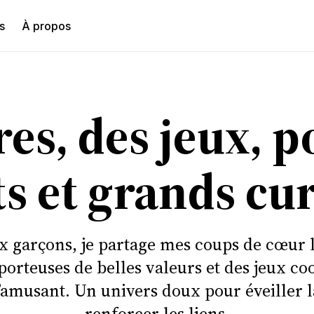
s
À propos
hercher
res, des jeux, 
ts et grands cu
garçons, je partage mes coups de cœur le
 porteuses de belles valeurs et des jeux co
’amusant. Un univers doux pour éveiller la
renforcer les liens.