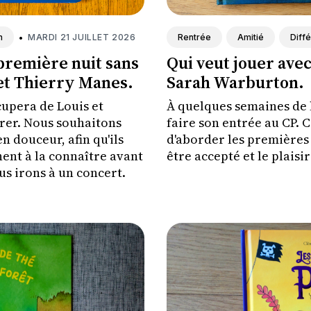
•
MARDI 21 JUILLET 2026
n
Rentrée
Amitié
Diff
première nuit sans
Qui veut jouer avec
et Thierry Manes.
Sarah Warburton.
ccupera de Louis et
À quelques semaines de l
rer. Nous souhaitons
faire son entrée au CP. 
n douceur, afin qu'ils
d'aborder les premières 
ent à la connaître avant
être accepté et le plaisi
ous irons à un concert.