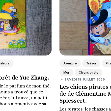
aleurs
Aventure
Trésor
Pir
Mer
Chiens pirate
forêt de Yue Zhang.
•
SAMEDI 18 JUILLET 2026
Les chiens pirates e
ir le parfum de mon thé.
Louis a trouvé que ce
de de Clémentine M
éer, lui aussi, un petit
Spiessert.
 bons moments avec sa
Les pirates, les chasses au