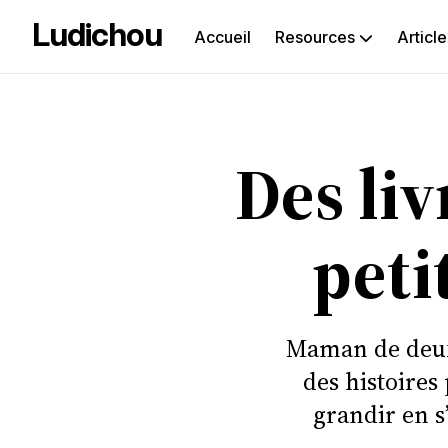
Ludichou
Accueil
Resources
Article
Rec
sur
Des liv
le
blog
peti
Maman de deux 
des histoires
grandir en s