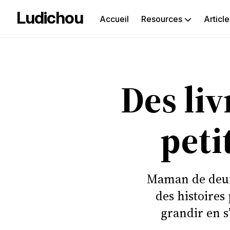
Ludichou
Accueil
Resources
Article
Rec
sur
Des liv
le
blog
peti
Maman de deux 
des histoires
grandir en s