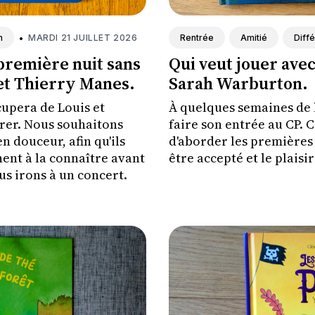
•
MARDI 21 JUILLET 2026
n
Rentrée
Amitié
Diff
première nuit sans
Qui veut jouer avec
et Thierry Manes.
Sarah Warburton.
ccupera de Louis et
À quelques semaines de l
rer. Nous souhaitons
faire son entrée au CP. 
n douceur, afin qu'ils
d'aborder les premières 
ent à la connaître avant
être accepté et le plaisi
ous irons à un concert.