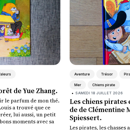
aleurs
Aventure
Trésor
Pir
Mer
Chiens pirate
forêt de Yue Zhang.
•
SAMEDI 18 JUILLET 2026
Les chiens pirates e
ir le parfum de mon thé.
Louis a trouvé que ce
de de Clémentine M
éer, lui aussi, un petit
Spiessert.
 bons moments avec sa
Les pirates, les chasses au