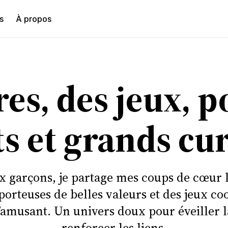
s
À propos
hercher
res, des jeux, 
ts et grands cu
garçons, je partage mes coups de cœur le
 porteuses de belles valeurs et des jeux co
’amusant. Un univers doux pour éveiller la
renforcer les liens.